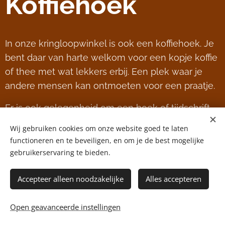
Koffiehoek
In onze kringloopwinkel is ook een koffiehoek. Je
bent daar van harte welkom voor een kopje koffie
of thee met wat lekkers erbij. Een plek waar je
andere mensen kan ontmoeten voor een praatje.
Er is ook gelegenheid om een boek of tijdschrift
te lezen aan een van onze gezellige tafels. Zijn er
Wij gebruiken cookies om onze website goed te laten
genoeg mensen die een spelletje willen doen
functioneren en te beveiligen, en om je de best mogelijke
dan is daar de gelegenheid voor, er zijn een aantal
gebruikerservaring te bieden.
gezelschapsspelen in onze koffiehoek.
Accepteer alleen noodzakelijke
Alles accepteren
In de koffiehoek is regelmatig een expositie van
plaatselijke kunstenaars.
Open geavanceerde instellingen