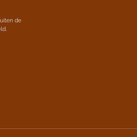
buiten de
ld.