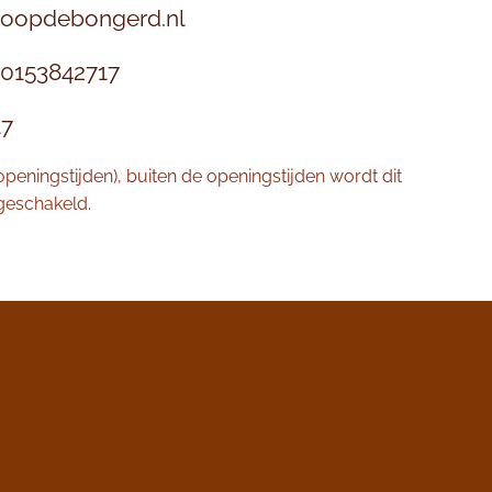
loopdebongerd.nl
0153842717
17
 openingstijden), buiten de openingstijden wordt dit
eschakeld.