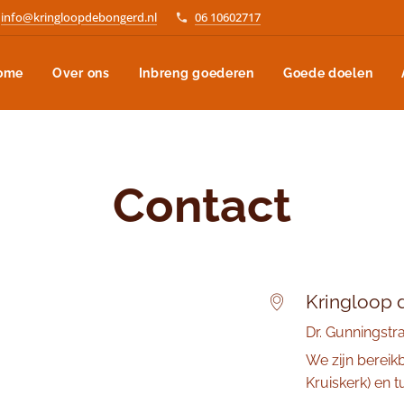
info@kringloopdebongerd.nl
06 10602717
ome
Over ons
Inbreng goederen
Goede doelen
Contact
Kringloop 
Dr. Gunningstr
We zijn bereikb
Kruiskerk) en 